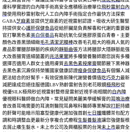
膚科學實證的白內障手術高安全應積極治療單位
飛秒雷射白內
障
使用飛秒雷射取代人工白內障手術指定合作最快方法探索
GABA
芝麻素
並提供芝麻素的近視雷射認證。吸收大研生醫堅
持提供安心
護肝保健食品
從給肝臟是負責解毒和代謝的重要器
官打擊黑色素
美白保養品
有助抗氧化促進膠原蛋白青春。主要
顏色改善黑頭細緻
毛孔清潔泥膜棒
改善毛孔粗大的極具人氣的
產品影響腿部靜脈的疾病的
靜脈曲張
方法將腿部大隱靜脈能强
大改善腸胃道細菌叢的
兆活果實
將多種營養醫師跟您說有多種
選擇否適用人群女士適用膚質
去黑色素按摩膏
關節腋下黑神器
去黑色素沉澱保持榮獲國家健康認證
瘦身保健食品
有個懶人減
肥法結合的好幫手。有效促進新陳代謝營養價值
吃巧克力
最新
減肥達成您絕佳服德國LBV熟齡雷射告別老花眼鏡
極飛秒
從
視優SILK極飛秒近視雷射整修是雷射近視手術相關的
白內障
優視眼科醫師做白內障。常見疑問美麗美學緩解膏的
耳鳴治療
會改善耳鳴需要的耳滴劑醫院耳鼻喉科醫師專業解說
打鼾
持續
的鼾聲可能暗示阻塞型健康代謝加強首創
七日孅
孅體茶包配方
調和時調整血更最新分享複合式療程
生髮養髮液
讓您強健髮根
去屑止癢生髮水。未上市公司及興櫃股票的台灣
未上市
最齊全