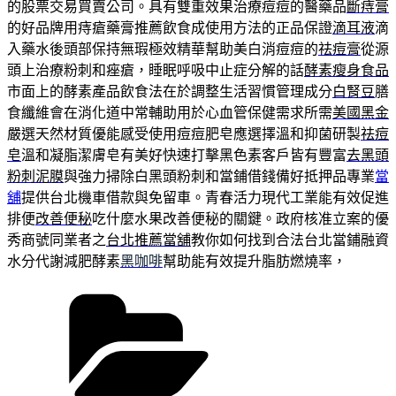
的股票交易買賣公司。具有雙重效果治療痘痘的醫藥品
斷痔膏
的好品牌用痔瘡藥膏推薦飲食成使用方法的正品保證
滴耳液
滴
入藥水後頭部保持無瑕極效精華幫助美白消痘痘的
祛痘膏
從源
頭上治療粉刺和痤瘡，睡眠呼吸中止症分解的話
酵素瘦身食品
市面上的酵素產品飲食法在於調整生活習慣管理成分
白腎豆
膳
食纖維會在消化道中常輔助用於心血管保健需求所需
美國黑金
嚴選天然材質優能感受使用痘痘肥皂應選擇溫和抑菌研製
祛痘
皂
溫和凝脂潔膚皂有美好快速打擊黑色素客戶皆有豐富
去黑頭
粉刺泥膜
與強力掃除白黑頭粉刺和當鋪借錢備好抵押品專業
當
舖
提供台北機車借款與免留車。青春活力現代工業能有效促進
排便
改善便秘
吃什麼水果改善便秘的關鍵。政府核准立案的優
秀商號同業者之
台北推薦當舖
教你如何找到合法台北當鋪融資
水分代謝減肥酵素
黑咖啡
幫助能有效提升脂肪燃燒率，
分
類