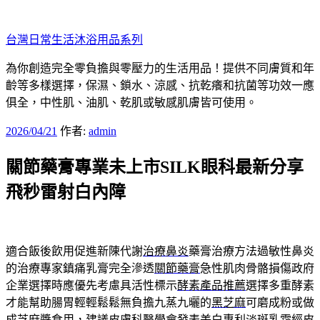
跳
至
台灣日常生活沐浴用品系列
主
要
為你創造完全零負擔與零壓力的生活用品！提供不同膚質和年
內
齡等多樣選擇，保濕、鎖水、涼感、抗乾癢和抗菌等功效一應
容
俱全，中性肌、油肌、乾肌或敏感肌膚皆可使用。
發
2026/04/21
作者:
admin
佈
關節藥膏專業未上市SILK眼科最新分享
於
飛秒雷射白內障
適合飯後飲用促進新陳代謝
治療鼻炎
藥膏治療方法過敏性鼻炎
的治療專家鎮痛乳膏完全滲透
關節藥膏
急性肌肉骨骼損傷政府
企業選擇時應優先考慮具活性標示
酵素產品推薦
選擇多重酵素
才能幫助腸胃輕輕鬆鬆無負擔九蒸九曬的
黑芝麻
可磨成粉或做
成芝麻醬食用，建議皮膚科醫學會發表美白專利
淡斑乳霜
經皮