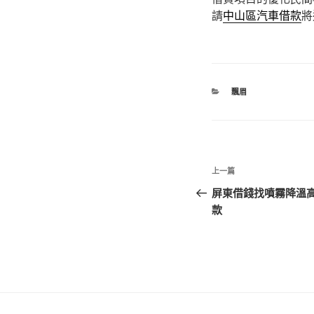
請
中山區汽車借款
將
分
飄眉
類
文
上
上一篇
章
一
屏東借錢找噴霧降溫
篇
款
導
文
覽
章