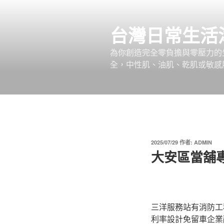
跳
至
台灣日常生活
主
要
為你創造完全零負擔與零壓力的
內
全，中性肌、油肌、乾肌或敏感
容
發
2025/07/29
作者:
ADMIN
佈
大安區當舖
於
三洋服務站有消防工程
利率設計免留車企業