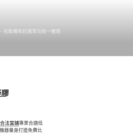
、抗乾癢和抗菌等功效一應俱
凝膠
合法當鋪
專業合適低
機器量身打造免費比