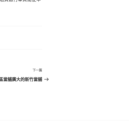
下
下一篇
一
區當舖廣大的新竹當舖
篇
文
章