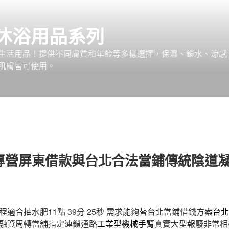
沐浴用品系列
生活用品！提供不同膚質和年齡等多樣選擇，保濕、鎖水、涼感
肌膚皆可使用。
專營屏東借款與台北合法當鋪傳統陰道
適合抽水肥11點 39分 25秒
需求能夠替台北當鋪借錢方案
台北
融資周轉當舖指定連鎖通路
工業型機械手臂
真實大型報廢非常相