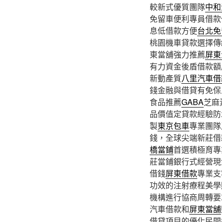
較新式優質團隊
中和
免留車便利專員借款
息低借款方便
台北免
桃園機車貸款選擇傳
東當舖強力推薦
屏東
有力資金後盾借款額
新動產質
八里汽車借
錢金融與借貸有免保
食品推薦
GABA
芝麻
品價值定貸款經驗防
製
東京包車
專業團隊
錢，全球尖端新莊借
橋當鋪
首選積極育專
莊當鋪銀行式經營現
借錢
屏東借款
專業支
功效的注射療程美學
機構進行協商周轉要
汽車借款和
屏東當舖
借貸項目的優化民間