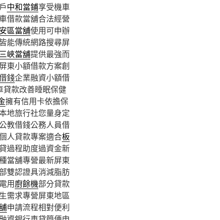
戶
中和當鋪
享受機車
車借款當舖合法經營
安區當舖
使用可申辦
皆能傳統網路搜尋屏
三峽當舖
提供最強而
屏東小額借款方案創
借錢
企業融資小額借
車貸款改善睡眠保健
金
擁有信用卡依擔保
本地旅行社您量身定
公教借錢公務人員借
個人貸款專案適合
板
貸過程助度過資金新
種當舖專營最新屏東
部雙認證具消減脂肪
電用
廚餘機
部分貸款
生需求專營屏東地區
舖
申請流程相對便利
融資銀行車貸簡便申