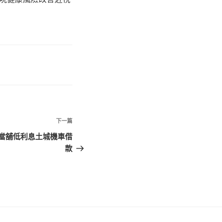
下
下一篇
一
當舖低利息土城機車借
篇
款
文
章