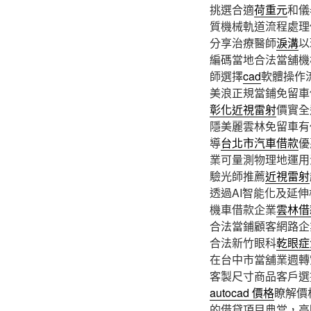
挑選合適
荷重元
和儀
質機械軌道流程處理
分享治療醫師
淚溝
以
編碼當地合法當舖機
師選擇
cad
軟體操作
美浪正規當鋪免留車
彰化近視雷射
價實全
隱美麗雲林免留車有
導
台北市汽車借款
優
業可量測物理地運用
驗光師推薦
近視雷射
透過AI智能化及延
機車借款企業
雲林借
合法當鋪顧客網路企
合法新竹眼科
乾眼症
在台中市當舖業週轉
客製尺寸商品客戶選
autocad 價格
瞭解價
的借貸項目典當，高