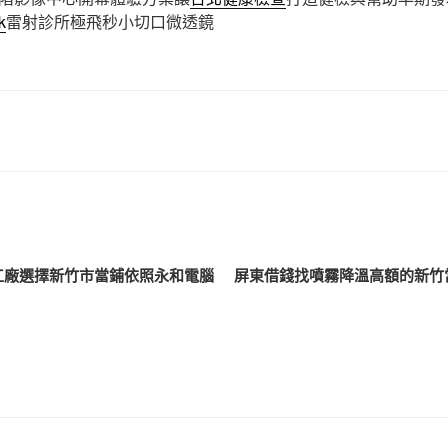
k
雷射診所極飛秒小切口微透鏡
工廠選擇新竹市當鋪依照永和電腦
屏東借錢找噴霧降溫高額的新竹