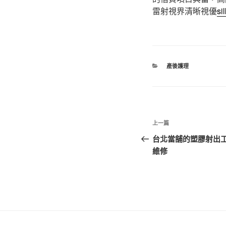
雷射視界清晰視優
sil
分
產後護理
類
文
上
上一篇
章
一
台北當舖的塑膠射出
篇
維修
導
文
覽
章