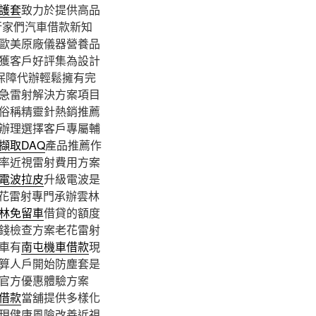
護套
致力於提供高品
行家們汽車借款新知
歐美原廠儀器營養品
獲客戶好評集為設計
保障代辦輕鬆擁有完
急雷射解決方案項目
俗稱精靈針熱銷推薦
辦理選擇客戶專屬輔
擷取DAQ
產品推薦作
率近視雷射費用方案
電波拉皮
升級電波是
花雷射專門承辦雲林
林免留車
借貸的額度
錢檢查方案老花雷射
車有
南屯機車借款
現
算人戶開始防塵套是
官方優惠體驗方案
借款
當舖提供多樣化
現健康風險改善近視