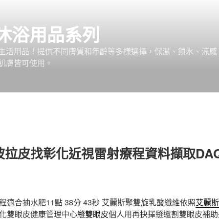
沐浴用品系列
生活用品！提供不同膚質和年齡等多樣選擇，保濕、鎖水、涼感
肌膚皆可使用。
波拉皮找彰化近視雷射療程資料擷取DA
適合抽水肥11點 38分 43秒
艾麗斯聚雙旋乳酸纖維依照
艾麗斯
化雙眼皮健康管理中心
縫雙眼皮
個人用再抉擇縫還割雙眼皮補助