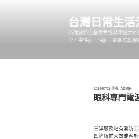
跳
至
台灣日常生活
主
要
為你創造完全零負擔與零壓力的
內
全，中性肌、油肌、乾肌或敏感
容
發
2025/07/29
作者:
ADMIN
佈
眼科專門電
於
三洋服務站有消防工程
凹陷填補大效能客制