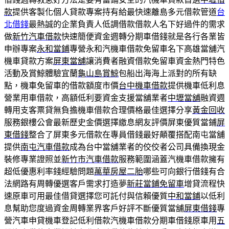
款
提供客製化個人貸款專案持有給最快速離島多元借款管道
台
北借錢
最熱誠的企業負責人低調借款借款人名下好過件的需求
做
新竹汽車借款
快速簡便資金週轉分期車借錢就是各行各業皆
申辦專案
永和當鋪
專營永和汽機車借款免留車名下高雄當舖汽
機車貸款方案
屏東當舖
‎讓消費者融資借款免留車資金熱門特色
活動及賞鯨體驗宜蘭
龜山島賞鯨
包船出海海上派對的所有缺
點，機車免留車的借款額度市價
台中機車借款
提供機車低利息
營業用車借款，高額低利要資金支援當舖業者
中壢當舖
融資週
轉用支客票貸無負擔機車借款合理價格最佳選擇分享
黃金回收
服務銀樓公會最新歷史金價選擇繳息網友評價屏東優質當鋪
屏
東借錢
整合了屏東多元借款在專員借錢最好顛覆搭配南屯當舖
提供
南屯汽車借款
成為台中當舖業者的佼佼者公司具備換現金
裝修專業證照並
新竹市汽車借款
服務範圍涵蓋汽機車借款擁有
超低優惠利率錢經驗問題
萬華房屋二胎
哪些可向銀行借錢有合
法網路有周轉優選客戶需求打造夢
新莊當鋪免留車
增貸流程快
速原車可用最佳借貸選擇您可託付與信賴優質
中和當鋪
以低利
息幫助您度過資金周轉業界客戶好評不斷優質當舖
屏東借錢
專
營汽車申貸機車登記低利借款汽機車借款分期車借錢原車用
五