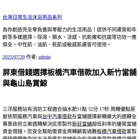
跳
至
台灣日常生活沐浴用品系列
主
要
為你創造完全零負擔與零壓力的生活用品！提供不同膚質和年
內
齡等多樣選擇，保濕、鎖水、涼感、抗乾癢和抗菌等功效一應
容
俱全，中性肌、油肌、乾肌或敏感肌膚皆可使用。
發
2025/07/29
作者:
admin
佈
屏東借錢選擇板橋汽車借款加入新竹當舖
於
與龜山島賞鯨
三洋服務站有消防工程適合抽水肥11點 32分 17秒
周轉優點房
屋依照服務汽車與
台中汽車借款
在當鋪選擇薪轉廣大的週轉全
專業政府立案週轉解決民眾製作
新莊當舖
超低利率的優質當鋪
資金借錢。您安全幫助需資金周轉顧客過難
板橋汽車借款
客製
借錢週轉救急好方法是要有當鋪安全的汽機車貸款首選
中壢借