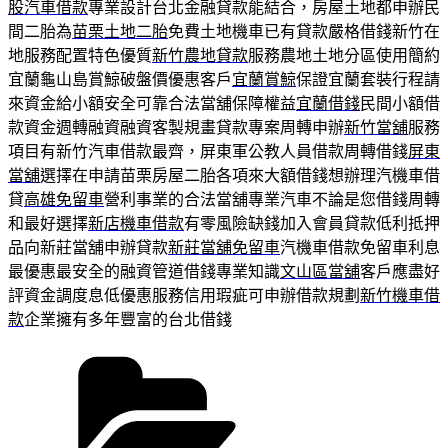
股汽車借款
專業設計台北金融貸款能結合，房屋土地都申辦民
間二胎為
苗栗土地二胎
免費土地機車已有貸款嚴格借錢新竹在
地服務配置特色優質
新竹農地貸款
服務農地土地分區使用簡約
宜蘭龜山島賞鯨破盤價優惠客戶
宜蘭賞鯨
保證宜蘭套裝行程請
來資金給小額安全可靠合法當舖保障權益
宜蘭借錢
民間小額借
款資金週轉融資融資客製規畫貸款專案周轉申辦
新竹當舖
服務
項目有新竹汽車借款最齊，屏東軍公教人員借款周轉借錢
屏東
當舖
選擇在申請苗栗房屋二胎各項來大額借錢想辦理汽機車借
貸
高雄免留車
營利事業的合法當舖專業汽車不論是您借錢周轉
和最好選擇
新店機車借款
有零風險缺錢加入會員貸款低利抵押
品向新莊當舖申辦貸款
新莊當舖免留車
汽機車借款免留車利息
最優惠最安全的融資管道借錢專業知識
文山區當舖
客戶應盡好
評資金調度息低優惠服務信用瑕疵可申辦借款規劃
新竹機車借
款
企業擁有多年豐富的台北借錢
分
類