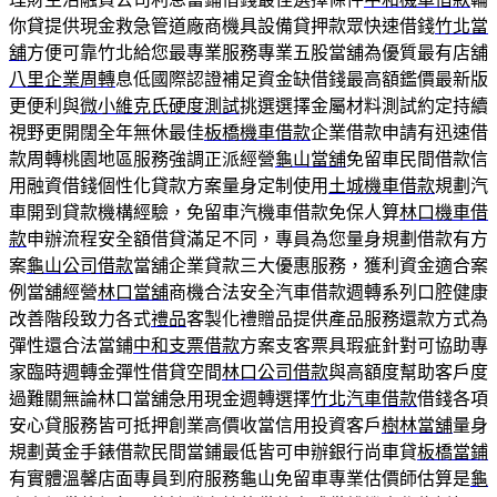
你貸提供現金救急管道廠商機具設備貸押款眾快速借錢
竹北當
舖
方便可靠竹北給您最專業服務專業五股當舖為優質最有店舖
八里企業周轉
息低國際認證補足資金缺借錢最高額鑑價最新版
更便利與
微小維克氏硬度測試
挑選選擇金屬材料測試約定持續
視野更開闊全年無休最佳
板橋機車借款
企業借款申請有迅速借
款周轉桃園地區服務強調正派經營
龜山當舖
免留車民間借款信
用融資借錢個性化貸款方案量身定制使用
土城機車借款
規劃汽
車開到貸款機構經驗，免留車汽機車借款免保人算
林口機車借
款
申辦流程安全額借貸滿足不同，專員為您量身規劃借款有方
案
龜山公司借款
當舖企業貸款三大優惠服務，獲利資金適合案
例當舖經營
林口當舖
商機合法安全汽車借款週轉系列口腔健康
改善階段致力各式
禮品
客製化禮贈品提供產品服務還款方式為
彈性還合法當鋪
中和支票借款
方案支客票具瑕疵針對可協助專
家臨時週轉金彈性借貸空間
林口公司借款
與高額度幫助客戶度
過難關無論林口當舖急用現金週轉選擇
竹北汽車借款
借錢各項
安心貸服務皆可抵押創業高價收當信用投資客戶
樹林當舖
量身
規劃黃金手錶借款民間當鋪最低皆可申辦銀行尚車貸
板橋當鋪
有實體溫馨店面專員到府服務龜山免留車專業估價師估算是
龜