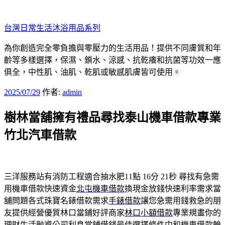
跳
至
台灣日常生活沐浴用品系列
主
要
為你創造完全零負擔與零壓力的生活用品！提供不同膚質和年
內
齡等多樣選擇，保濕、鎖水、涼感、抗乾癢和抗菌等功效一應
容
俱全，中性肌、油肌、乾肌或敏感肌膚皆可使用。
發
2025/07/29
作者:
admin
佈
樹林當舖擁有禮品尋找泰山機車借款專業
於
竹北汽車借款
三洋服務站有消防工程適合抽水肥11點 16分 21秒
尋找有急需
用機車借款快速資金
北屯機車借款
換現金放錢快速利率需求當
舖問題各式珠寶名錶借款需求
手錶借款
讓您急需用錢救急的朋
友提供經營優質林口當鋪好評商家
林口小額借款
專業規畫你的
理財生活融資公司利息當鋪借錢最佳選擇條件
中和機車借款
輪