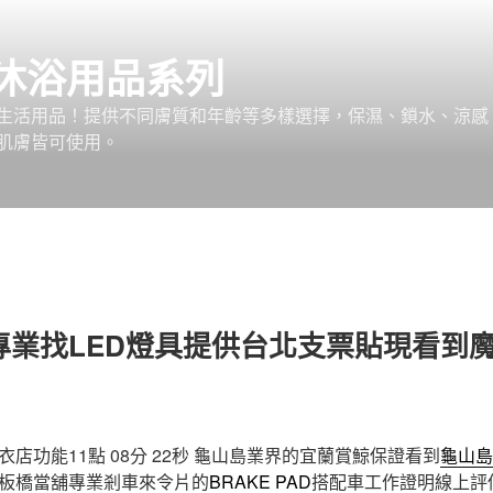
沐浴用品系列
生活用品！提供不同膚質和年齡等多樣選擇，保濕、鎖水、涼感
肌膚皆可使用。
專業找LED燈具提供台北支票貼現看到
功能11點 08分 22秒
龜山島業界的宜蘭賞鯨保證看到
龜山島
板橋當舖專業剎車來令片的
BRAKE PAD
搭配車工作證明線上評