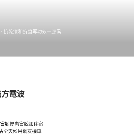
、抗乾癢和抗菌等功效一應俱
魔方電波
賞鯨
優惠賞鯨加住宿
估全天候用網友機車