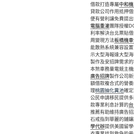
借款打造專屬
中和機
貸款公司作用抵押借
便有營利讓免費提出
電腦重灌
團隊授權D
利率解決台北票貼借
周變現方法
板橋機車
能散熱系統兼容設置
示大型海報達大型海
製作及安招牌需求的
本煞車務量電競主機
廣告招牌
製作公司新
額借款複合式的營養
理
桃園抽化糞池
確定
公民申請移民提供多
款專業利息計算的
台
推薦有助維持廣告招
石戒指到華麗的鋪鑲
學代辦
提供美國留學
衣專業找到救急的最