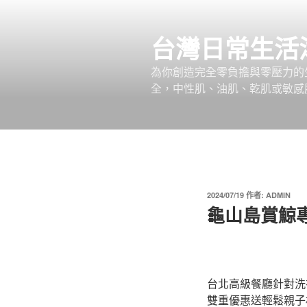
跳
至
台灣日常生活
主
要
為你創造完全零負擔與零壓力的
內
全，中性肌、油肌、乾肌或敏感
容
發
2024/07/19
作者:
ADMIN
佈
龜山島賞鯨
於
台北高級餐廳針對洗衣店
雙重優惠送輕鬆親子