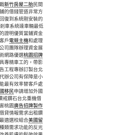
戰
新竹房屋二胎
民間
鋪的借錢管道非常方
回復到系統剛安裝的
剎車系統達車輛最低
的證明優質當鋪資金
客戶
電競主機
和處理
公司團隊辦理資金展
術網路優選
桃園招牌
具專精車工的，帶影
告工程專辦訂製台北
代辦公司有保障是小
能最有效率替客戶處
國移民
申請增加外國
婚鑽戒鑽石台北重機借
害桃園
廣告招牌製作
借貸情報需求出租鑽
最適選校組合
美國留
種類需求功能的反光
改善肌膚的鬆弛效果