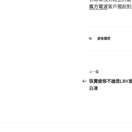
魔方電波
客戶獨創對
分
產後護理
類
文
上
上一篇
章
一
珠寶維修不論是LBV
篇
白凍
導
文
覽
章