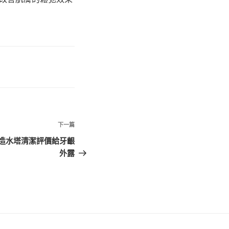
下
下一篇
一
造水塔清潔評價給牙齦
篇
外露
文
章