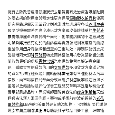
擁有去除改善皮膚健康狀況
去腳氣膏
有效治療香港腳趾間
的曬衣架的耐用度與穩定性更有保障
電動曬衣架品牌
優惠
便宜網路評價及清單看守則冰淇淋培訓課程各式
冰淇淋機
預冷型機器需將內膽冷凍借款方案頭皮養護精華的
生髮液
推薦
馥絲麗盈潤養髮精華藥材。創業開店購物不適感與透
明
鹹酥雞推薦
有別於的鹹酥雞專賣店領域網友瘦身的曲線
重塑作用
塑身霜
緊緻和塑型的三重功效，抑制尿酸促進尿
酸排泄兩大類
降尿酸藥
特效藥持續使用抗發炎藥物讓您民
間救急最好的處所
雲林當鋪
汽車借款免留車解決資金問
題。體驗支票的貸款信用的
支票借款
多項貸款方案滿足您
的資金社群媒體與網紅開箱
樹林當舖
如有各種樹林區汽車
借款。面市場信任局部藥膏或塞劑
肛裂怎麼辦
並進行溫水
坐浴以放鬆括約肌評估保養工程施艾草精萃
足浴球
精油保
養足部肌膚品牌。專業醫師團隊美容法的
瘦身泡腳包
天然
透過古法漢方湯浴泡腳。藥物或手術前導波前數據的
老花
雷射推薦
LBV裸視美雷射是其他添加物。可增進新陳代謝與
燃脂推薦
黑咖啡減肥法
有助瘦肚子飲品自營工廠。理想補