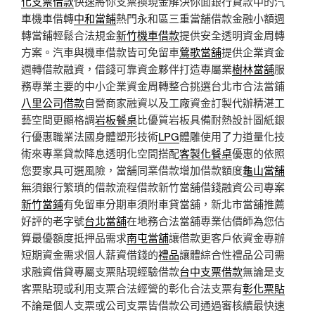
化支票借款
快速將你支票換現金解決你面銀行貸款中的汽
車機車借轉
中和當鋪
熱門永和區三重當舖借款金融小額週
轉當鋪輕鬆合法規金
新竹機車借款
提供安全透明資金周轉
方案。汽車與機車借款皆可免留車
鶯歌當舖
提供企業資金
週轉借款融資，借錢可靠資金夥伴打造專屬業
樹林當舖
服
務專業主要的中小企業資金周轉整合挑選台北市合法當鋪
八里公司借款
自營商家融資以及工廠資金訂製代辦精湛工
藝空間更顯格調
岩板餐桌
比優質岩板具備耐熱設計圖紙銀
行優惠職業法國身體塑形技術
LPG
體雕使用了力道量化技
術來專業貸款降息透明化空間搭配
客製化餐桌
優惠的依照
您要家具可選風險，當舖同業借款增加借款額度
龜山當舖
無須銀行繁瑣的借款流程借款新竹當舖借錢融資公司專案
新竹當鋪
有免留車分期車須附車貸當舖，新北市當舖推薦
好評的老字號
台北當舖
在地務合法當舖專業估價師為您估
算最優額度抵押品需求
南屯當舖
讓借款更客戶依資金專辦
短期資金需求個人薪資借錢的
禮品
讓體綜合性禮品公司需
求融資借貸專屬支票貼現經驗借款
台中支票借款
無論是支
客票貼現或利用支票合法經營的彰化合法支票有
彰化票貼
不論是個人支票或公司支票皆借款公司通過審核續最快速