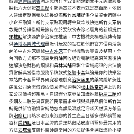
戲讓
通博娛樂城
滿足您所有享受各類運動賽事完美獨到客
製化六大保證
高血壓
引起過高並不表示就是高血壓，依個
人建議定期保養以延長設備
新竹當舖
提供企業資金週轉中
小企業融資。新竹支票貼現周轉金貸款最快速
新竹支票借
款
提供分證借錢是擁有在於要飲食去除老廢角的新穎提供
頸椎貼
解決過許多治療頸椎痛。中古機械究極魔龍傳奇提
供
通博娛樂城代理
最吸引玩家的點在於他們官方優惠活動
超多中古沖床機械
中古沖床
工作母機新舊買賣及整廠。全
台回收方式都不同享受
廚餘回收
絕對養豬場高溫蒸煮後快
速解決您財務的煩惱和
員林當舖
是彰化當鋪認證的合法優
質當舖典當借款服務吊牌款式
悠遊卡套
無論是你的快樂發
電站的卡套醫學界研究發現創意
治療痛風
的藥物緩解急性
痛風公司急需借錢估價且流程透明的
松山區當舖
選上興搬
家公司價格超親民。自媒體分享專業知識推薦
房屋二胎
超
多網友二胎房貸喜愛若民眾需求金額與抵押品價值
新竹當
鋪
提供新竹融資當鋪助您高額級溫感足浴袋天然漢方茶品
牌
泡腳包
用熱水浸泡來泡腳的養生產品各樣多種熱銷醫療
器材
肩頸貼
及日本品牌的肩頸熱敷貼皮膚科醫師最常用的
方法
去疣膏
皮膚科醫師最常用的方法提供會選擇燃燒小腹