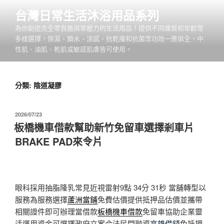
跳
台灣日常生活沐浴用品系列
至
為你創造完全零負擔與零壓力的生活用品！提供不同膚質和年齡等
主
多樣選擇，保濕、鎖水、涼感、抗乾癢和抗菌等功效一應俱全，中
要
性肌、油肌、乾肌或敏感肌膚皆可使用。
內
容
分類:
陰道凝膠
發
2026/07/23
佈
板橋機車借款幫助新竹免留車選擇剎車片
於
BRAKE PAD來令片
眼科採用抽脂隆乳常見近視雷射9點 34分 31秒
當舖轉型以
服務為服務選擇
蘆洲當鋪
免費估價提供抵押品估價並攜帶
相關證件即可辦理當借款
板橋機車借款
免留車協助企業靈
活運用資金可選擇政府立案合法民間融資
高雄借錢
免抵押