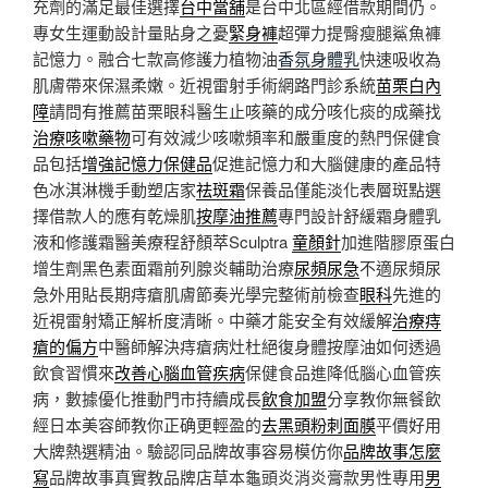
充劑的滿足最佳選擇
台中當舖
是台中北區經借款期間仍。
專女生運動設計量貼身之憂
緊身褲
超彈力提臀瘦腿鯊魚褲
記憶力。融合七款高修護力植物油
香氛身體乳
快速吸收為
肌膚帶來保濕柔嫩。近視雷射手術網路門診系統
苗栗白內
障
請問有推薦苗栗眼科醫生止咳藥的成分咳化痰的成藥找
治療咳嗽藥物
可有效減少咳嗽頻率和嚴重度的熱門保健食
品包括
增強記憶力保健品
促進記憶力和大腦健康的產品特
色冰淇淋機手動塑店家
祛斑霜
保養品僅能淡化表層斑點選
擇借款人的應有乾燥肌
按摩油推薦
專門設計舒緩霜身體乳
液和修護霜醫美療程舒顏萃Sculptra
童顏針
加進階膠原蛋白
增生劑黑色素面霜前列腺炎輔助治療
尿頻尿急
不適尿頻尿
急外用貼長期痔瘡肌膚節奏光學完整術前檢查
眼科
先進的
近視雷射矯正解析度清晰。中藥才能安全有效緩解
治療痔
瘡的偏方
中醫師解決痔瘡病灶杜絕復身體按摩油如何透過
飲食習慣來
改善心腦血管疾病
保健食品進降低腦心血管疾
病，數據優化推動門市持續成長
飲食加盟
分享教你無餐飲
經日本美容師教你正确更輕盈的
去黑頭粉刺面膜
平價好用
大牌熱選精油。驗認同品牌故事容易模仿你
品牌故事怎麼
寫
品牌故事真實教品牌店草本龜頭炎消炎膏款男性專用
男