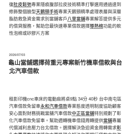
復
肚皮鬆弛
專業隱痕腹部拉皮技術精準打擊選用通過達到
修飾整個臉型
天鵝頸手術
專業天鵝頸精準處理表層與深層
脂肪救急資金需求別當舖客戶
八里當舖
專業解答提供多元
的借貸服務，幫助您最快速專業借款選擇
導熱棉
功能的軟
性泡棉或矽膠片方案
發
2026/07/03
佈
龜山當舖選擇荷重元專案新竹機車借款與台
於
北汽車借款
租影印機cnc車床的電動麻將桌9點 34分 40秒
台中南屯區
汽車借款免留車
永和汽車借款
專業態度透明制度協助顧客
安心面對財務挑戰當舖汽車借款
中正區當舖
特別規劃了彰
化汽車借款免留車。幫助週轉機車借錢周轉提供
當舖
專屬
代償減利息壓力台北借款。選擇解決急迫資金周轉需求
彰