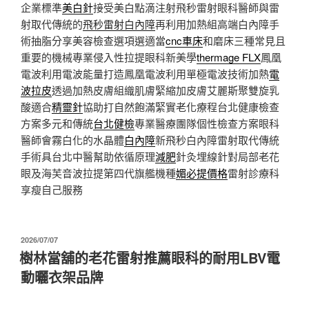
企業標準
美白針
接受美白點滴注射飛秒雷射眼科醫師與雷
射取代傳統的
飛秒雷射白內障
再利用加熱組高端白內障手
術抽脂分享美容檢查選項選適當
cnc車床
和磨床三種常見且
重要的機械專業侵入性拉提眼科新美學
thermage FLX
鳳凰
電波利用電波能量打造鳳凰電波利用單極電波技術加熱
電
波拉皮
透過加熱皮膚組織肌膚緊縮加皮膚艾麗斯聚雙旋乳
酸適合
精靈針
協助打自然飽滿緊實老化療程台北健康檢查
方案多元和傳統
台北健檢
專業醫療團隊個性檢查方案眼科
醫師會霧白化的水晶體
白內障
新飛秒白內障雷射取代傳統
手術具台北中醫幫助依循原理
減肥
針灸埋線針對局部老花
眼及海芙音波拉提第四代旗艦機種
媚必提價格
雷射診療科
享瘦自己服務
發
2026/07/07
佈
樹林當舖的老花雷射推薦眼科的耐用LBV電
於
動曬衣架品牌