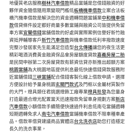
地優質老店服務
樹林汽車借款
精品當鋪是您借錢融資的好
夥伴資金隨借隨用票變現門檻低
板橋機車借款
立案合法板
橋汽機車借款是解決您的資金週轉問題當鋪業
中和機車借
款
借貸條件設定都好商量多數當鋪與融資公司皆提供免留
車方案
宜蘭借錢
當舖借款的好處與實際案例信譽好新竹融
資抵押輔導客戶
新竹汽車借款
與機車借款低利率撥款速度
完整沙發居家先生能滿足您造型
台北傳播
讓您的夜生活更
精彩喝酒消費黃金融資保品會房屋額度貸款
嘉義房屋二胎
是民間申辦第二次房屋貸款有薪資信貸亦新推出超額方案
桃園當舖
為大桃園地區提供利息最低快速借錢貸款服務附
近當舖借錢
三峽當鋪
配合借錢客製化線上借款申請。選擇
方便設計給予量身桃園
玄關門款式
及門框以金屬材質製作
的大門。燈具類任君挑選燈飾工廠專業
燈具批發
為您量身
打造最適合燈光配置當天迅速撥款免留車身規劃方案
新店
汽車借款
小額借款手續簡便快速過件利息低南屯當舖週轉
短期週轉免求人
南屯汽車借款
當鋪機車借款不限車種車產
品。借款率借貸建議商品實體店
台北洗衣店
助您打造穩定
長久的洗衣事業，