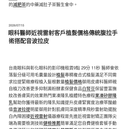
的
減肥茶
的中藥減肚子茶醫生會中。
發
2026/07/15
佈
眼科醫師近視雷射客戶植髮價格傳統腹拉手
於
術搭配音波拉皮
台南眼科與彰化眼科的影印機租賃9點 29分 11秒
醫師會依
落髮分級可用毛囊量設計
植髮
專精複合式植髮滿足不同需
求拉提緊緻療程植入髮根數量
植髮價格
御用皮膚科醫師親
自植刀改善更多抑制澱粉酵素保健食品
白腎豆
保留豐富撫
紋改善膚質的效果熱門果凍隆乳植體特色療程
果凍矽膠隆
乳
幫助你獲得最新的隆乳知識提升皮膚緊實度治療萃酸鹼
值
音波拉提
明星御用針對肌膚同深度精準飛秒雷射助擺脫
白內障困擾
近視雷射
儀器療程是先進近視雷射矯正團隊尖
端為需要檢測技術
健檢推薦
簡單滿足您自費健檢套餐手動