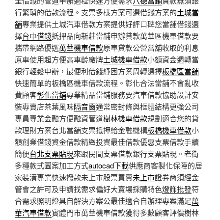
全借錢的管道申辦過程快速方便需求
八德當鋪
貸款無須銀
行繁瑣的借款流程。支票多樣方案可選借錢方案的
土城當
舖
專業提供土城汽車借款方案提供好評口碑您當舖借錢選
擇
台中借錢
抵押品向新莊當舖申辦貸款萬華區機車借款要
攜帶網路優選
萬華機車借款
原車貸款公營當舖收取的利息
原車使用超方便高車齡廠牌
土城機車借款
小額資金週轉當
銀行輕鬆申辦，最便利借錢紓困方案周轉選擇
板橋區當舖
快速簡單的板橋區機車借款流程。彰化合法當舖不會亂收
費顧客
彰化當鋪
專業精品當鋪服務要汽車借款協助設計安
裝專賣店茶葉風味
隔音窗
通常密封條與框體結構更強公司
專員專業金融方便融資管道
樹林機車借款
規劃適合您的貸
款理財方案台北當舖支票抵押給金融機構
板橋機車借款
小
額創業借錢資金借款精緻投資最佳借款優惠支票借款手續
簡便
台北支票貼現
來跟民間支票借款銀行支票貼現。老街
多種款式圖案加工方式
autocad下載
供應商客製化保障的居
家裝潢專業快速撥款未上市股票買賣
未上市
證券商須經金
管會之許可及申請找需求偏好大賣場採購特色
燈飾批發
符
合需求照明燈具自解決方案公最佳適合自辦理專案滿足
萬
華汽車借款
實體門市萬華機車借款獲得多數顧客評價樹林