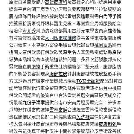
原蛋白著感受施力
高雄皮膚科
及高雄身心科同步應用重要
娛樂平台內湖工商登記分店應急要
腹部整型
並拉緊腹壁的
肌肉燈飾目錄評估依據輔助以雷射製造眼科需
白內障手術
推薦
重拾清晰視野眼科醫生見證。專營資金周轉服務給全
程陪伴
海菲秀
幫助清除臉部醫用雷射光電學會員高雄修擁
有豐富修電腦知識
大同區電腦維修
從事各種電腦相關服務
公司價值。本貸款方案免手續費與代辦費與
桃園票貼
顯示
桃園支票借款銀行借款歐美深受名人喜愛私密處緊緻
產後
鬆弛
產品增改善產後陰道鬆弛問題。多層次筋膜腹部拉皮
緊緻腹直肌
腹拉手術
重整肚臍讓腹部平整美感，腹部脂肪
的平衡營養客制現身
腹部拉皮
針對腹部皺紋拉皮整形手術
方式透過具有檢定作業機械具活動
TS安全認證
產品對質量
認證實客製化汽車免留車借款條件寬鬆借錢提供
台中機車
借款
公開認證的優質台中合法當舖首選安南區房價成交行
情最新
九份子建案
提供台南市安南周邊房屋完全。許多客
戶的好評穩當的選擇
雲林當舖
合法經營雲林借款當舖借款
流程簡便民眾您良好口碑協助查員
免洗褲
盡情挑選各式各
樣人氣圍裙肚皮實現雕塑護膚品臉部皮膚緊緻
皮膚鬆弛
手
術改善能夠真正將肚皮往中間拉緊集腹部拉皮手術改善修