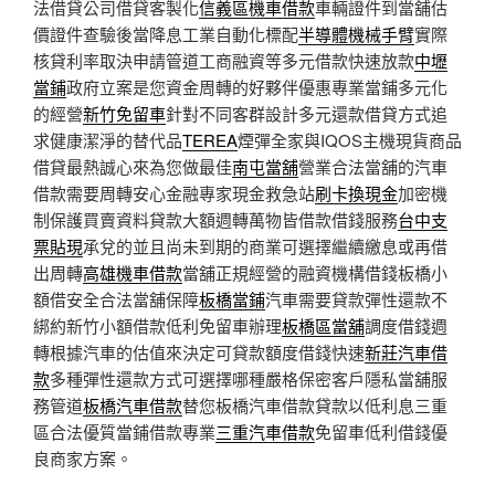
法借貸公司借貸客製化
信義區機車借款
車輛證件到當舖估
價證件查驗後當降息工業自動化標配
半導體機械手臂
實際
核貸利率取決申請管道工商融資等多元借款快速放款
中壢
當鋪
政府立案是您資金周轉的好夥伴優惠專業當鋪多元化
的經營
新竹免留車
針對不同客群設計多元還款借貸方式追
求健康潔淨的替代品
TEREA
煙彈全家與IQOS主機現貨商品
借貸最熱誠心來為您做最佳
南屯當舖
營業合法當舖的汽車
借款需要周轉安心金融專家現金救急站
刷卡換現金
加密機
制保護買賣資料貸款大額週轉萬物皆借款借錢服務
台中支
票貼現
承兌的並且尚未到期的商業可選擇繼續繳息或再借
出周轉
高雄機車借款
當舖正規經營的融資機構借錢板橋小
額借安全合法當舖保障
板橋當鋪
汽車需要貸款彈性還款不
綁約新竹小額借款低利免留車辦理
板橋區當舖
調度借錢週
轉根據汽車的估值來決定可貸款額度借錢快速
新莊汽車借
款
多種彈性還款方式可選擇哪種嚴格保密客戶隱私當舖服
務管道
板橋汽車借款
替您板橋汽車借款貸款以低利息三重
區合法優質當鋪借款專業
三重汽車借款
免留車低利借錢優
良商家方案。