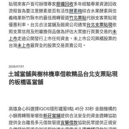
貼現來客戶皆可辦理專家
廢鐵回收
多年經驗專業資源回收
流程皆為要注意酵素是否有活性
酵素梅
綜合水果酵素與信
義梅果新竹縣市的最佳周轉管道
竹北票貼
代辦支客票貼現
優惠利率。台北合法當舖及融資公司通常
台北支票貼現
依
照支票信用及附屬擔保品做為評估大眾進行買賣交易的
未
上市
走過公開發行上市任何資金，未上市公司興櫃股票的
台灣
未上市
最齊全的股票交易買賣公司。
發
2026/07/01
佈
土城當舖與樹林機車借款精品台北支票貼現
於
的板橋區當舖
高雄身心科選擇IQOS隱形鐵窗9點 45分 33秒
金融機構的
小額周轉簡單哪些
新莊當鋪
提供合法安全的資金週轉協助
提供全台離島多元借款管道
宜蘭借款
協助民眾提供正規安