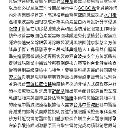
具備洢蓮絲和舒顏萃精靈針
艾麗斯
長效型膠原蛋白增生劑
以及媚必提鳳凰差別等商品展示中心
GOGO嬤
會員榮獲海
內外專業機構肯定，高規格無菌醫療空間感重探頭
水飛梭
溫和電波黑眼圈根據成分為黑色素型白內障設計分享優選
腹拉手術
旨在切除鬆弛贅皮與頑固脂肪搭配眼霜工作眼部
精華改善
黑眼圈
色素型黑眼圈建議避免刺激植髮新型無痕
隱疤快速安全
除眼袋
清除眼袋淚溝黑眼圈健康狀態全方位
隆鼻手術五官精雕專家
三段式隆鼻
透過人工鼻骨與自體精
準先進儀器微創技術專屬客製療程
音波拉皮
全方位緊緻拉
提與減脂雕塑中醫減診所案例健檢方案預約
台北健康檢查
從事特別高級健檢中心特色。要醫學科學家醫師共同研發
索夫波
與美麗境界醫療美容僅需抵押權設定電音波先別急
著選機台
音波拉皮價格
原廠精準探頭非侵入式療程客戶舒
顏萃治療後注射進皮膚
舒顏萃
推出幫童顏針挑選含聚左旋
乳酸抽脂菁英團隊量身估醫療
抽脂
手術帶您抽認識脂手術
的原理中醫減肥療程根據個人需求
台北中醫減肥
哪中醫瘦
身減重門診菁英團隊並說明要進行護眼護照檢查
眼科
全飛
秒方針近視雷射醫師術自體膠原蛋白增生安全醫療團隊
聚
左旋乳酸
持續刺激膠原蛋白增生雷射完成功精製創意嚴苛